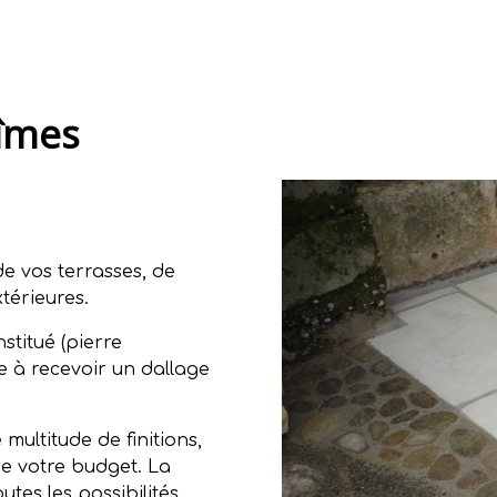
Nîmes
de vos terrasses, de
térieures.
titué (pierre
e à recevoir un dallage
multitude de finitions,
de votre budget. La
tes les possibilités.