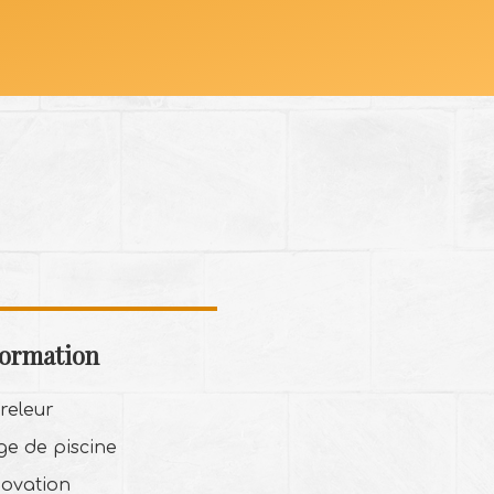
formation
releur
ge de piscine
ovation