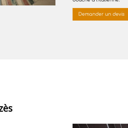
douche à l’italienne.
Demander un devis
zès