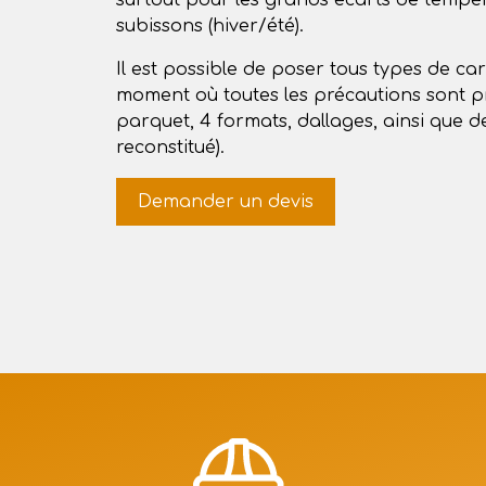
surtout pour les grands écarts de tempé
subissons (hiver/été).
Il est possible de poser tous types de ca
moment où toutes les précautions sont pr
parquet, 4 formats, dallages, ainsi que d
reconstitué).
Demander un devis