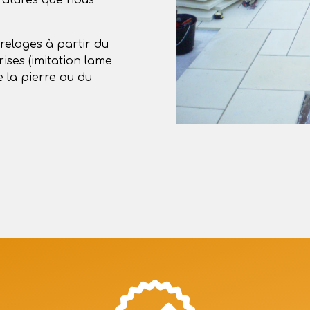
ratures que nous
rrelages à partir du
ises (imitation lame
e la pierre ou du